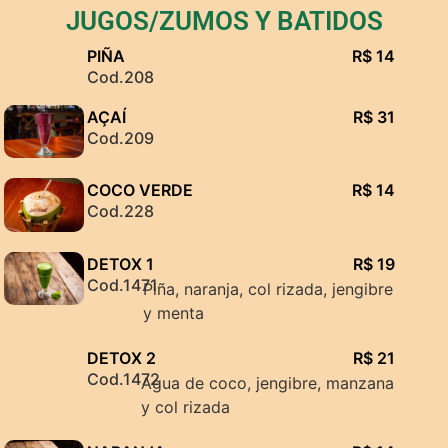
JUGOS/ZUMOS Y BATIDOS
PIÑA
R$ 14
Cod.208
AÇAÍ
R$ 31
Cod.209
COCO VERDE
R$ 14
Cod.228
DETOX 1
R$ 19
Cod.1471
Piña, naranja, col rizada, jengibre
y menta
DETOX 2
R$ 21
Cod.1472
Agua de coco, jengibre, manzana
y col rizada